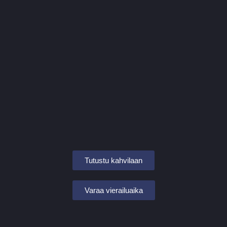
Tutustu kahvilaan
Varaa vierailuaika